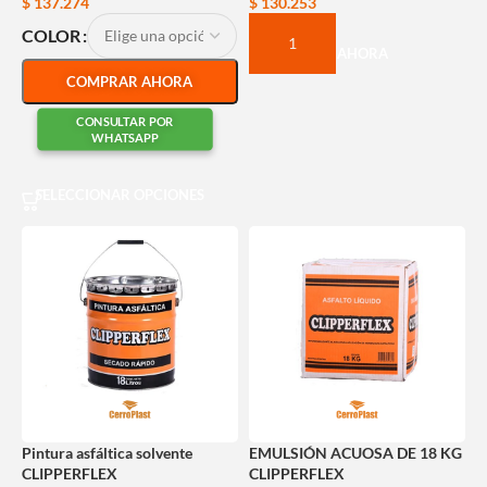
$
137.274
$
130.253
COLOR
COMPRAR AHORA
COMPRAR AHORA
CONSULTAR POR
WHATSAPP
SELECCIONAR OPCIONES
Pintura asfáltica solvente
EMULSIÓN ACUOSA DE 18 KG
CLIPPERFLEX
CLIPPERFLEX