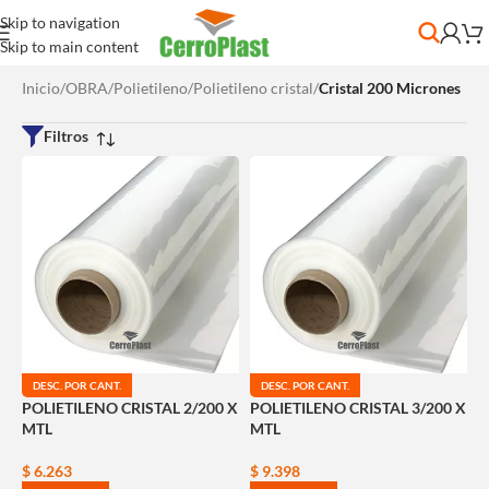
Skip to navigation
Skip to main content
Inicio
/
OBRA
/
Polietileno
/
Polietileno cristal
/
Cristal 200 Micrones
Filtros
DESC. POR CANT.
DESC. POR CANT.
POLIETILENO CRISTAL 2/200 X
POLIETILENO CRISTAL 3/200 X
MTL
MTL
$
6.263
$
9.398