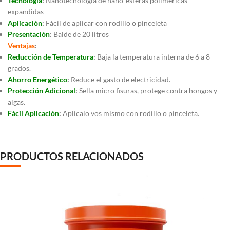
Tecnología
:
Nanotecnología de nano-esferas poliméricas
expandidas
Aplicación
:
Fácil de aplicar con rodillo o pinceleta
Presentación
:
Balde de 20 litros
Ventajas
:
Reducción de Temperatura
:
Baja la temperatura interna de 6 a 8
grados.
Ahorro Energético
:
Reduce el gasto de electricidad.
Protección Adicional
:
Sella micro fisuras, protege contra hongos y
algas.
Fácil Aplicación
:
Aplicalo vos mismo con rodillo o pinceleta.
PRODUCTOS RELACIONADOS