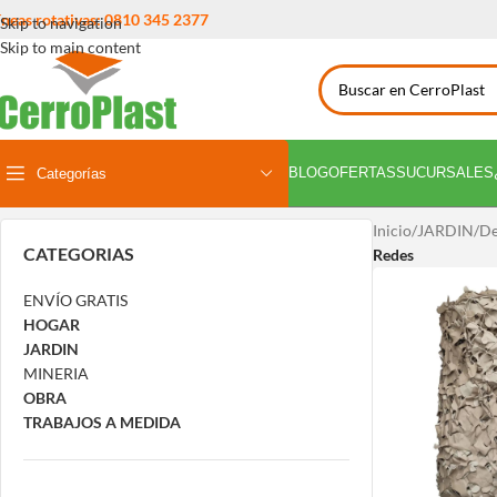
íneas rotativas: 0810 345 2377
Skip to navigation
Skip to main content
BLOG
OFERTAS
SUCURSALES
Categorías
Inicio
/
JARDIN
/
De
CATEGORIAS
Redes
ENVÍO GRATIS
HOGAR
JARDIN
MINERIA
OBRA
TRABAJOS A MEDIDA