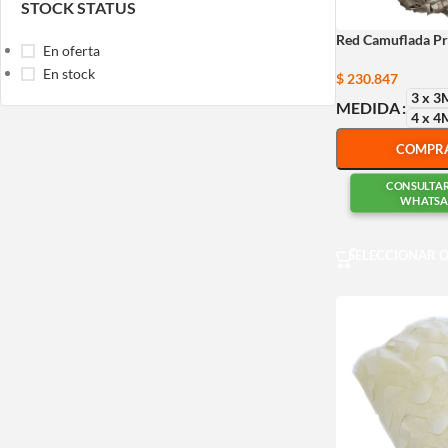
STOCK STATUS
Red Camuflada P
En oferta
En stock
$
230.847
3 x 3
MEDIDA
4 x 4
COMPR
CONSULTA
WHATSA
SELECCIONAR 