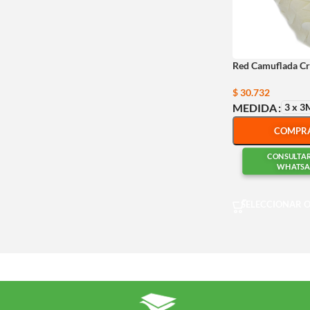
Red Camuflada C
$
30.732
3 x 3
MEDIDA
COMPR
CONSULTA
WHATSA
SELECCIONAR 