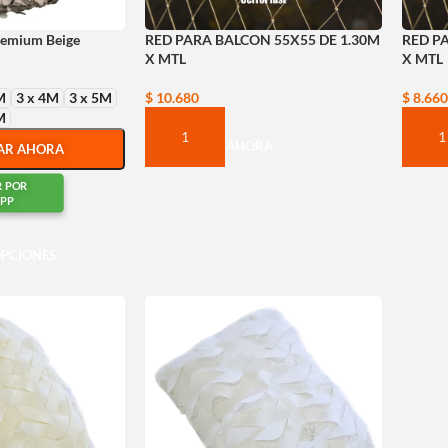
remium Beige
RED PARA BALCON 55X55 DE 1.30M
RED P
X MTL
X MTL
M
3 x 4M
3 x 5M
$
10.680
$
8.660
M
COMPRAR AHORA
COM
AR AHORA
R POR
PP
OPCIONES