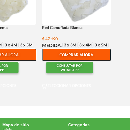
rema
Red Camuflada Blanca
$
47.190
M
3 x 4M
3 x 5M
3 x 3M
3 x 4M
3 x 5M
MEDIDA
AR AHORA
COMPRAR AHORA
R POR
CONSULTAR POR
PP
WHATSAPP
OPCIONES
SELECCIONAR OPCIONES
Mapa de sitio
Categorías
Inicio