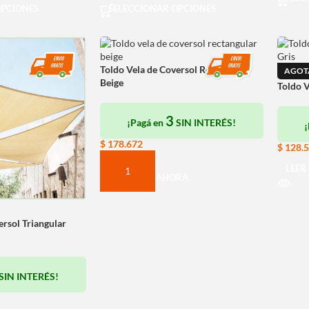
OPCIONES
SELECCIONAR OPCIONES
Toldo Vela de Coversol Rectangular
AGOT
Beige
Toldo V
3
¡Pagá en
SIN INTERÉS!
$
178.672
$
128.
LEER
COMPRAR AHORA
ersol Triangular
SIN INTERÉS!