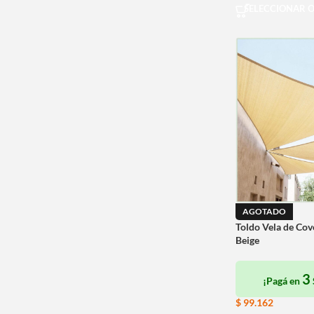
SELECCIONAR 
AGOTADO
Toldo Vela de Cov
Beige
3
¡Pagá en
$
99.162