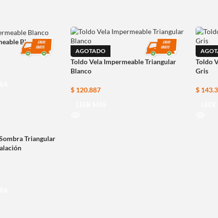
meable Blanco
AGOTADO
AGOT
Toldo Vela Impermeable Triangular
Toldo 
Blanco
Gris
RA
$
120.887
$
143.
LEER MÁS
LEER
 Sombra Triangular
talación
RA