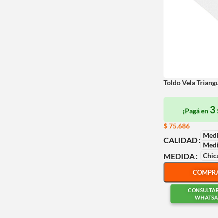
Toldo Vela Triang
3
¡Pagá en
$
75.686
Medi
CALIDAD
Medi
Chic
MEDIDA
COMPR
CONSULTA
WHATSA