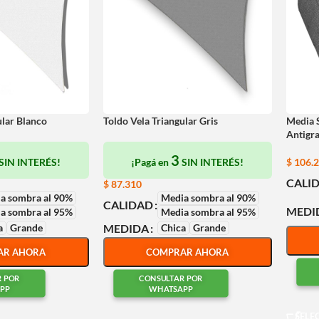
ular Blanco
Toldo Vela Triangular Gris
Media 
Antigra
3
SIN INTERÉS!
¡Pagá en
SIN INTERÉS!
$
106.
CALI
$
87.310
a sombra al 90%
Media sombra al 90%
CALIDAD
MEDI
a sombra al 95%
Media sombra al 95%
a
Grande
Chica
Grande
MEDIDA
AR AHORA
COMPRAR AHORA
R POR
CONSULTAR POR
PP
WHATSAPP
SELE