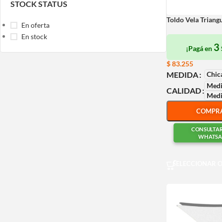
STOCK STATUS
Toldo Vela Triang
En oferta
En stock
3
¡Pagá en
$
83.255
Chic
MEDIDA
Medi
CALIDAD
Medi
COMPR
CONSULTA
WHATSA
SELECCIONAR 