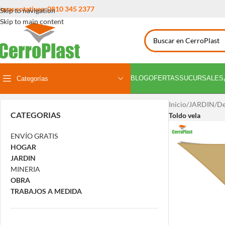
íneas rotativas: 0810 345 2377
Skip to navigation
Skip to main content
BLOG
OFERTAS
SUCURSALES
Categorías
Inicio
/
JARDIN
/
De
CATEGORIAS
Toldo vela
ENVÍO GRATIS
HOGAR
JARDIN
MINERIA
OBRA
TRABAJOS A MEDIDA