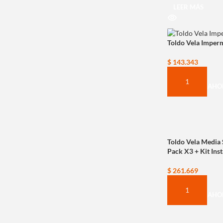
LEER MÁS
Toldo Vela Imper
$
143.343
COMPRAR AHO
Toldo Vela Media
Pack X3 + Kit Ins
$
261.669
COMPRAR AHO