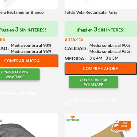
ela Rectangular Blanco
Toldo Vela Rectangular Gris
3
3
¡Pagá en
SIN INTERÉS!
¡Pagá en
SIN INTERÉS!
486
$
115.415
Media sombra al 90%
Media sombra al 90%
DAD
CALIDAD
Media sombra al 95%
Media sombra al 95%
3 x 4M
3 x 5M
MEDIDA
COMPRAR AHORA
COMPRAR AHORA
CONSULTAR POR
WHATSAPP
CONSULTAR POR
WHATSAPP
CCIONAR OPCIONES
SELECCIONAR OPCIONES