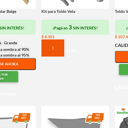
ular Beige
Kit para Toldo Vela
Toldo V
3
SIN INTERÉS!
¡Pagá en
SIN INTERÉS!
$
8.301
$
107.
a
Grande
CALI
a sombra al 90%
COMPRAR AHORA
a sombra al 95%
AR AHORA
R POR
PP
SELE
OPCIONES