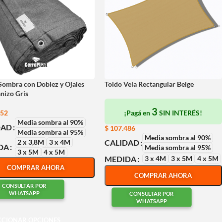
Sombra con Doblez y Ojales
Toldo Vela Rectangular Beige
nizo Gris
3
252
¡Pagá en
SIN INTERÉS!
Media sombra al 90%
DAD
$
107.486
Media sombra al 95%
Media sombra al 90%
2 x 3,8M
3 x 4M
CALIDAD
DA
Media sombra al 95%
3 x 5M
4 x 5M
3 x 4M
3 x 5M
4 x 5M
MEDIDA
COMPRAR AHORA
COMPRAR AHORA
CONSULTAR POR
WHATSAPP
CONSULTAR POR
WHATSAPP
CCIONAR OPCIONES