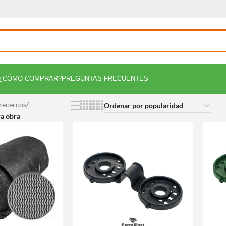
¿CÓMO COMPRAR?
PREGUNTAS FRECUENTES
recercos
/
a obra