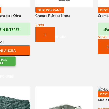
DESC. POR CANT.
DESC.
gra para Obra
Grampa Plástica Negra
Grampa
$
390
SIN INTERÉS!
¡Pa
COMPRAR AHORA
$
390
M
COM
AR AHORA
R POR
PP
OPCIONES
DESC.
Media 