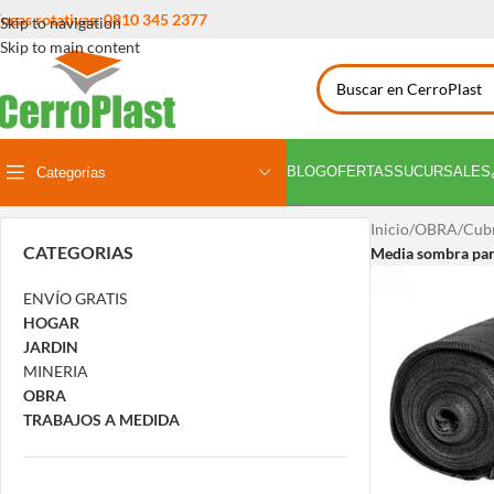
íneas rotativas: 0810 345 2377
Skip to navigation
Skip to main content
BLOG
OFERTAS
SUCURSALES
Categorías
Inicio
/
OBRA
/
Cub
CATEGORIAS
Media sombra par
ENVÍO GRATIS
HOGAR
JARDIN
MINERIA
OBRA
TRABAJOS A MEDIDA