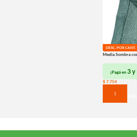
DESC. POR CANT.
Media Sombra co
3 y
¡Pagá en
$
7.754
COMPRAR AHO