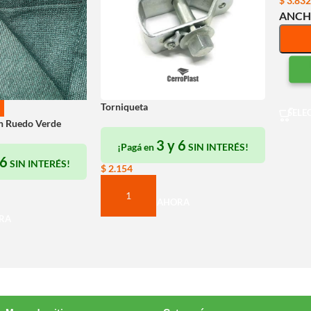
$
3.832
ANC
Torniqueta
SELE
n Ruedo Verde
3 y 6
¡Pagá en
SIN INTERÉS!
 6
SIN INTERÉS!
$
2.154
COMPRAR AHORA
RA