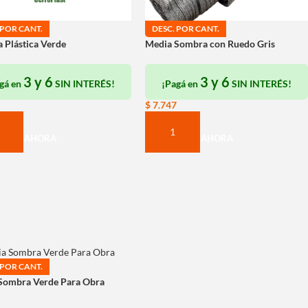
 POR CANT.
DESC. POR CANT.
 Plástica Verde
Media Sombra con Ruedo Gris
3 y 6
3 y 6
gá en
SIN INTERÉS!
¡Pagá en
SIN INTERÉS!
$
7.747
PRAR AHORA
COMPRAR AHORA
 POR CANT.
Sombra Verde Para Obra