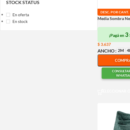
STOCK STATUS
DESC. POR CANT.
En oferta
Media Sombra Ne
En stock
3
¡Pagá en
$
3.637
2M
4
ANCHO
COMPR
CONSULTA
WHATSA
SELECCIONAR 