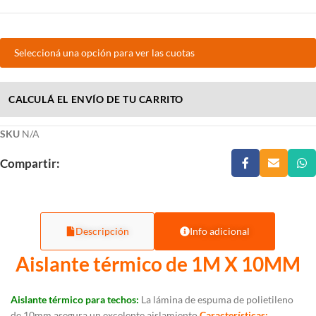
Seleccioná una opción para ver las cuotas
CALCULÁ EL ENVÍO DE TU CARRITO
SKU
N/A
Compartir:
Descripción
Info adicional
Aislante térmico de 1M X 10MM
Aislante térmico para techos:
La lámina de espuma de polietileno
de 10mm asegura un excelente aislamiento.
Características: