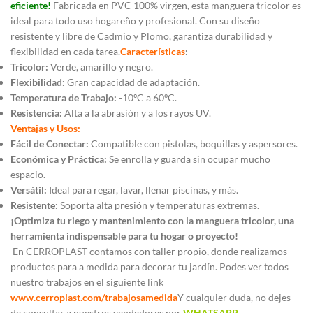
eficiente!
Fabricada en PVC 100% virgen, esta manguera tricolor es
ideal para todo uso hogareño y profesional. Con su diseño
resistente y libre de Cadmio y Plomo, garantiza durabilidad y
flexibilidad en cada tarea.
Características
:
Tricolor:
Verde, amarillo y negro.
Flexibilidad:
Gran capacidad de adaptación.
Temperatura de Trabajo:
-10ºC a 60ºC.
Resistencia:
Alta a la abrasión y a los rayos UV.
Ventajas y Usos:
Fácil de Conectar:
Compatible con pistolas, boquillas y aspersores.
Económica y Práctica:
Se enrolla y guarda sin ocupar mucho
espacio.
Versátil:
Ideal para regar, lavar, llenar piscinas, y más.
Resistente:
Soporta alta presión y temperaturas extremas.
¡Optimiza tu riego y mantenimiento con la manguera tricolor, una
herramienta indispensable para tu hogar o proyecto!
En CERROPLAST contamos con taller propio, donde realizamos
productos para a medida para decorar tu jardín. Podes ver todos
nuestro trabajos en el siguiente link
www.cerroplast.com/trabajosamedida
Y cualquier duda, no dejes
de consultar a nuestros vendedores por
WHATSAPP.