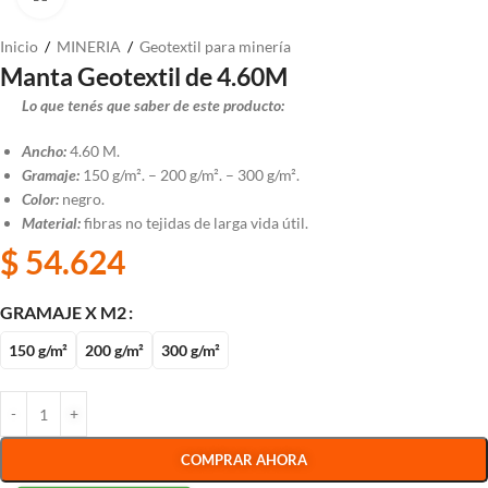
Inicio
/
MINERIA
/
Geotextil para minería
Manta Geotextil de 4.60M
Lo que tenés que saber de este producto:
Ancho:
4.60 M.
Gramaje:
150 g/m². – 200 g/m². – 300 g/m².
Color:
negro.
Material:
fibras no tejidas de larga vida útil.
$
54.624
GRAMAJE X M2
150 g/m²
200 g/m²
300 g/m²
COMPRAR AHORA