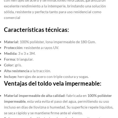
con herrajes de acero y terminaciones reforzadas, garantiza un
excelente rendimiento a la intemperie, brindando una solución
sólida, resistente y perfecta tanto para uso residencial como
comercial
Características técnicas:
Material:
100% poliéster, lona impermeable de 180 Gsm.
Protección:
resistente a rayos UV.
Medida:
3 x 3 x 3M.
Forma:
triangular.
Color:
gris.
Alta resistencia
a la tracción.
Incluye:
herrajes de acero con triple costura y sogas.
Ventajas del toldo vela impermeable:
Material impermeable de alta calidad:
fabricada en
100% poliéster
impermeable
, esta vela evita el paso del agua, permitiendo su uso
incluso en días de llovizna o humedad. Su superficie repele líquidos,
se seca rápido y se mantiene firme ante el viento.