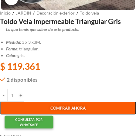
Inicio
/
JARDIN
/
Decoración exterior
/
Toldo vela
Toldo Vela Impermeable Triangular Gris
Lo que tenés que saber de este producto:
Medida:
3 x 3 x3M.
Forma:
triangular.
Color:
gris.
$
119.361
2 disponibles
COMPRAR AHORA
CONSULTAR POR
WHATSAPP