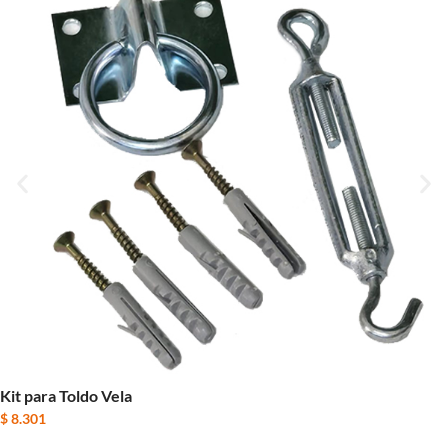
Kit para Toldo Vela
$
8.301