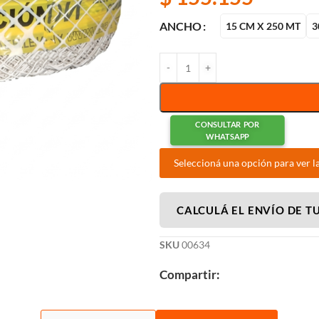
ANCHO
15 CM X 250 MT
3
CONSULTAR POR
WHATSAPP
Seleccioná una opción para ver l
CALCULÁ EL ENVÍO DE T
SKU
00634
Compartir: