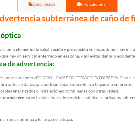
Descripción
Info adicional
dvertencia subterránea de caño de f
 óptica
irve como
elemento de señalización y prevención
en obras donde hay insta
e que hay un
servicio enterrado
en esa zona, y así evitar daños o accidente
ea de advertencia:
jes impresos como
«PELIGRO – CABLE TELEFÓNICO ENTERRADO»
. Esto al
fibra óptica o datos, que podrían dejar sin servicio a hogares o empresas.
e cables energizados o instalaciones combinadas con otras redes).
or norma técnica
en instalaciones de servicios públicos o privados subter
a franja continua a lo largo de la traza.