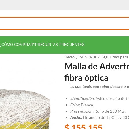
¿CÓMO COMPRAR?
PREGUNTAS FRECUENTES
Inicio
/
MINERIA
/
Seguridad para
Malla de Advert
fibra óptica
Lo que tenés que saber de este pr
Identificación:
Aviso de caño de fi
Color:
Blanca.
Presentación:
Rollo de 250 Mts.
Ancho:
De ancho de 15 Cm. y 30
$
155.155