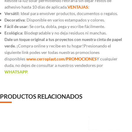
Resiste la luz solar permitiendo retirarla sin dejar restos de
adhesivo hasta 10 días de aplicada.
VENTAJAS:
Versátil:
Ideal para envolver productos, documentos o regalos.
Decorativa:
Disponible en varios estampados y colores.
Fácil de usar:
Se corta, dobla, pega y escribe fácilmente.
Ecológica:
Biodegradable y no deja residuos ni manchas.
Dale un toque original a tus proyectos con nuestra cinta de papel
verde.
¡Compra online y recibe en tu hogar!Presionando el
siguiente link podes ver todas nuestras promociones
disponibles
www.cerroplast.com/PROMOCIONES
Y cualquier
duda, no dejes de consultar a nuestros vendedores por
WHATSAPP.
cinta de papel cinta de papel color colores verde cinta
de embalar cinta de papel reciclado cinta doble faz
PRODUCTOS RELACIONADOS