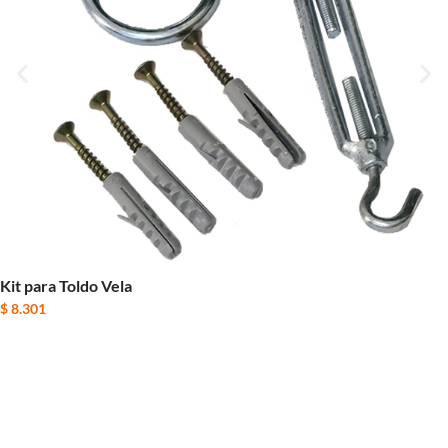
Kit para Toldo Vela
$
8.301