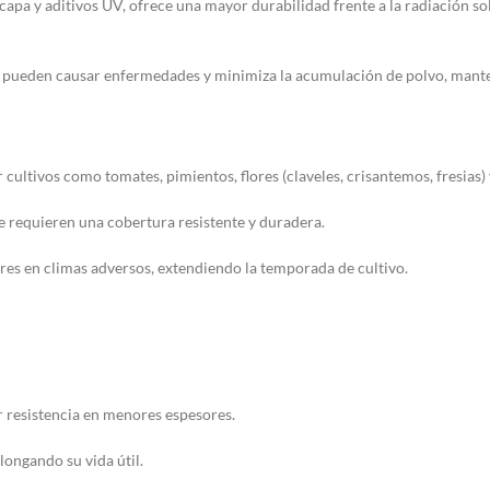
capa y aditivos UV, ofrece una mayor durabilidad frente a la radiación so
 pueden causar enfermedades y minimiza la acumulación de polvo, manten
 cultivos como tomates, pimientos, flores (claveles, crisantemos, fresias)
e requieren una cobertura resistente y duradera.
ores en climas adversos, extendiendo la temporada de cultivo.
 resistencia en menores espesores.
longando su vida útil.