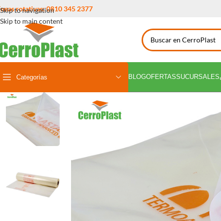
íneas rotativas: 0810 345 2377
Skip to navigation
Skip to main content
BLOG
OFERTAS
SUCURSALES
Categorías