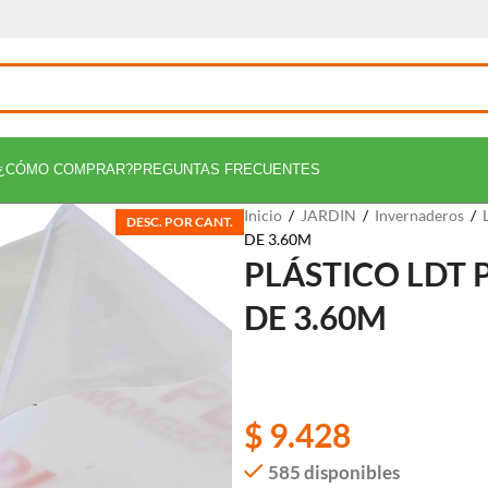
¿CÓMO COMPRAR?
PREGUNTAS FRECUENTES
Inicio
/
JARDIN
/
Invernaderos
/
DESC. POR CANT.
DE 3.60M
PLÁSTICO LDT
DE 3.60M
$
9.428
585 disponibles