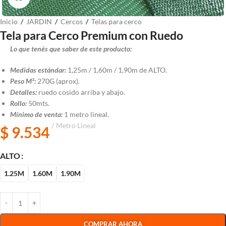
Inicio
/
JARDIN
/
Cercos
/
Telas para cerco
Tela para Cerco Premium con Ruedo
Lo que tenés que saber de este producto:
Medidas estándar:
1,25m / 1,60m / 1,90m de ALTO.
Peso M²:
270G (aprox).
Detalles:
ruedo cosido arriba y abajo.
Rollo:
50mts.
Mínimo de venta:
1 metro lineal.
Metro Lineal
$
9.534
ALTO
1.25M
1.60M
1.90M
COMPRAR AHORA