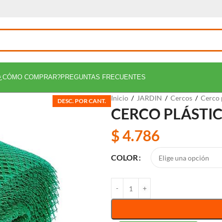
¿CÓMO COMPRAR?
PREGUNTAS FRECUENTES
Inicio
/
JARDIN
/
Cercos
/
Cerco 
DESC. POR CANT.
CERCO PLÁSTI
$
4.786
COLOR