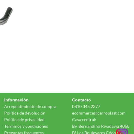
Información
Contacto
Arrepentimiento de compra
0810 345 2377
Política de devolución
ecommerce@cerroplast.com
Política de privacidad
Casa central:
Términos y condiciones
Bv. Bernandino Rivadavia 4068
Preguntas frecuentes
Bº Los Boulevares Códoba