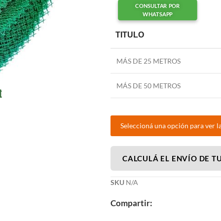
CONSULTAR POR
WHATSAPP
TITULO
MÁS DE 25 METROS
MÁS DE 50 METROS
Seleccioná una opción para ver l
CALCULÁ EL ENVÍO DE T
SKU
N/A
Compartir: