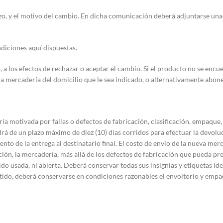
zo, y el motivo del cambio. En dicha comunicación deberá adjuntarse una 
diciones aquí dispuestas.
 a los efectos de rechazar o aceptar el cambio. Si el producto no se encu
e la mercadería del domicilio que le sea indicado, o alternativamente abon
ía motivada por fallas o defectos de fabricación, clasificación, empaque,
ndrá de un plazo máximo de diez (10) días corridos para efectuar la devolu
 de la entrega al destinatario final. El costo de envío de la nueva merc
ón, la mercadería, más allá de los defectos de fabricación que pueda pr
do usada, ni abierta. Deberá conservar todas sus insignias y etiquetas id
ntido, deberá conservarse en condiciones razonables el envoltorio y empa