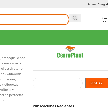
Acceso / Regist
n, empaque, o por
e la mercadería
 el destinatario
final. Cumplido
ondiciones, no
BUSCAR
s y etiquetas
voltorio y
nal en perfectas
nico
Publicaciones Recientes