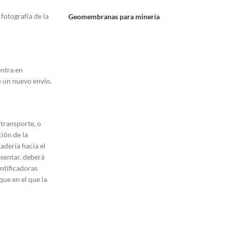
fotografía de la
Geomembranas para minería
entra en
e un nuevo envío.
 transporte, o
ción de la
adería hacia el
esentar, deberá
entificadoras
que en el que la