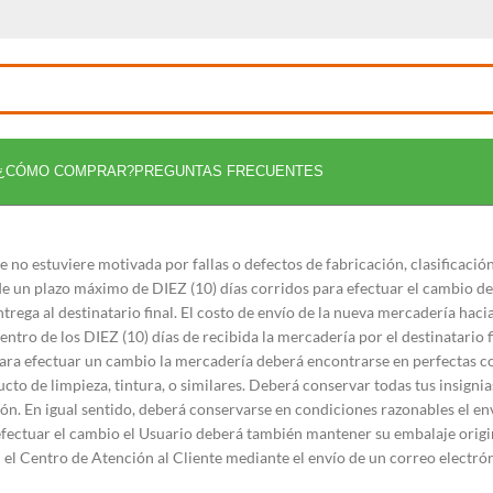
¿CÓMO COMPRAR?
PREGUNTAS FRECUENTES
 no estuviere motivada por fallas o defectos de fabricación, clasificació
á de un plazo máximo de DIEZ (10) días corridos para efectuar el cambio d
ega al destinatario final. El costo de envío de la nueva mercadería hacia
tro de los DIEZ (10) días de recibida la mercadería por el destinatario 
. Para efectuar un cambio la mercadería deberá encontrarse en perfectas c
to de limpieza, tintura, o similares. Deberá conservar todas tus insignia
ión. En igual sentido, deberá conservarse en condiciones razonables el en
efectuar el cambio el Usuario deberá también mantener su embalaje origi
el Centro de Atención al Cliente mediante el envío de un correo electró