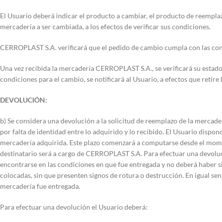
El Usuario deberá indicar el producto a cambiar, el producto de reempla
mercadería a ser cambiada, a los efectos de verificar sus condiciones.
CERROPLAST S.A. verificará que el pedido de cambio cumpla con las con
Una vez recibida la mercadería CERROPLAST S.A., se verificará su estado,
condiciones para el cambio, se notificará al Usuario, a efectos que retir
DEVOLUCIÓN:
b) Se considera una devolución a la solicitud de reemplazo de la mercader
por falta de identidad entre lo adquirido y lo recibido. El Usuario dispo
mercadería adquirida. Este plazo comenzará a computarse desde el momento
destinatario será a cargo de CERROPLAST S.A. Para efectuar una devoluci
encontrarse en las condiciones en que fue entregada y no deberá haber si
colocadas, sin que presenten signos de rotura o destrucción. En igual se
mercadería fue entregada.
Para efectuar una devolución el Usuario deberá: