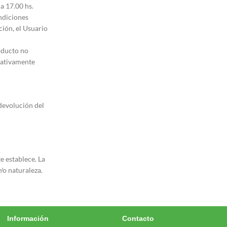
a 17.00 hs.
ndiciones
ción, el Usuario
roducto no
rnativamente
 devolución del
e establece. La
/o naturaleza.
Información
Contacto