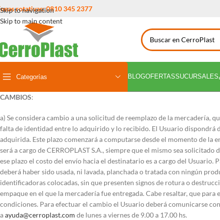
íneas rotativas: 0810 345 2377
Skip to navigation
Skip to main content
BLOG
OFERTAS
SUCURSALES
Categorías
CAMBIOS
:
a) Se considera cambio a una solicitud de reemplazo de la mercadería, que
falta de identidad entre lo adquirido y lo recibido. El Usuario dispondr
adquirida. Este plazo comenzará a computarse desde el momento de la entr
será a cargo de CERROPLAST S.A., siempre que el mismo sea solicitado den
ese plazo el costo del envío hacia el destinatario es a cargo del Usuario
deberá haber sido usada, ni lavada, planchada o tratada con ningún produc
identificadoras colocadas, sin que presenten signos de rotura o destrucc
empaque en el que la mercadería fue entregada. Cabe resaltar, que para 
condiciones. Para efectuar el cambio el Usuario deberá comunicarse con 
a
ayuda@cerroplast.com
de lunes a viernes de 9.00 a 17.00 hs.