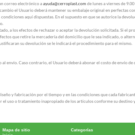
un correo electrónico a
ayuda@cerroplast.com
de lunes a viernes de 9.00 
l cambio el Usuario deberá mantener su embalaje original en perfectas co
ondiciones aquí dispuestas. En el supuesto en que se autorice la devolu
o.
do, a los efectos de rechazar o aceptar la devolución solicitada. Si el p
 efectos que retire la mercadería del domicilio que le sea indicado, o alte
justificaran su devolución se le indicará el procedimiento para el mismo.
o al envío. Caso contrario, el Usuario deberá abonar el costo de envío de
iseño y fabricación por el tiempo y en las condiciones que cada fabricant
 el uso o tratamiento inapropiado de los artículos conforme su destino y
Mapa de sitio
Categorías
Inicio