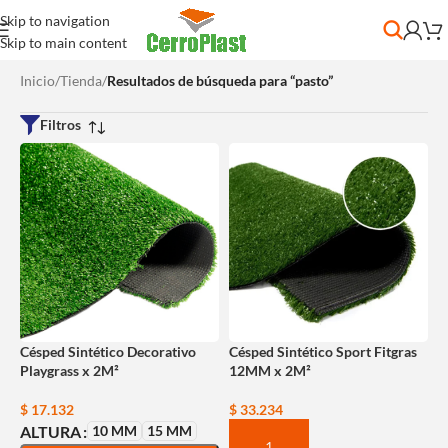
Skip to navigation
Skip to main content
Inicio
/
Tienda
/
Resultados de búsqueda para “pasto”
Filtros
Césped Sintético Decorativo
Césped Sintético Sport Fitgras
Playgrass x 2M²
12MM x 2M²
$
17.132
$
33.234
10 MM
15 MM
ALTURA