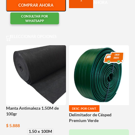
COMPRAR AHORA
COMPRAR AHORA
CONSULTAR POR
WHATSAPP
SELECCIONAR OPCIONES
Manta Antimaleza 1.50M de
DESC. POR CANT.
100gr
Delimitador de Césped
Premium Verde
$
5.888
1.50 x 100M