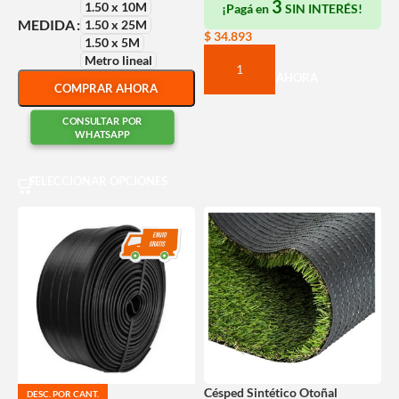
3
1.50 x 10M
¡Pagá en
SIN INTERÉS!
MEDIDA
1.50 x 25M
$
34.893
1.50 x 5M
Metro lineal
COMPRAR AHORA
COMPRAR AHORA
CONSULTAR POR
WHATSAPP
SELECCIONAR OPCIONES
Césped Sintético Otoñal
DESC. POR CANT.