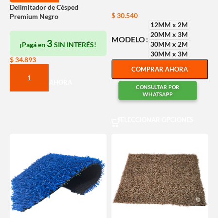
Delimitador de Césped
$
30.540
Premium Negro
12MM x 2M
20MM x 3M
MODELO
3
30MM x 2M
¡Pagá en
SIN INTERÉS!
30MM x 3M
$
34.893
COMPRAR AHORA
COMPRAR AHORA
CONSULTAR POR
WHATSAPP
SELECCIONAR OPCIONES