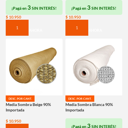
3
3
¡Pagá en
SIN INTERÉS!
¡Pagá en
SIN INTERÉS!
$
10.950
$
10.950
COMPRAR AHORA
COMPRAR AHORA
DESC. POR CANT.
DESC. POR CANT.
Media Sombra Beige 90%
Media Sombra Blanca 90%
Importada
Importada
$
10.950
3
¡Pagá en
SIN INTERÉS!