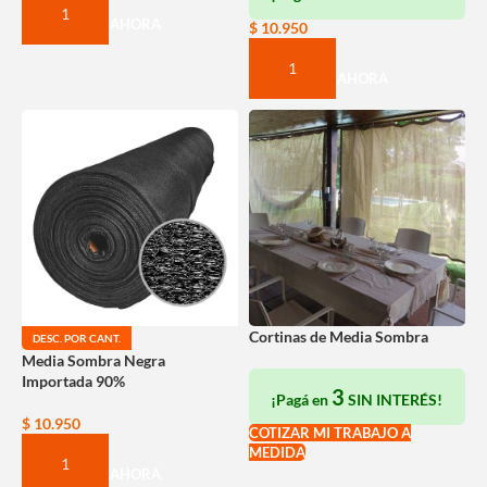
COMPRAR AHORA
$
10.950
COMPRAR AHORA
Cortinas de Media Sombra
DESC. POR CANT.
Media Sombra Negra
Importada 90%
3
¡Pagá en
SIN INTERÉS!
$
10.950
COTIZAR MI TRABAJO A
MEDIDA
COMPRAR AHORA