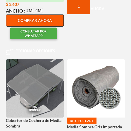
$
3.637
COMPRAR AHORA
2M
4M
ANCHO
COMPRAR AHORA
CONSULTAR POR
WHATSAPP
SELECCIONAR OPCIONES
Cobertor de Cochera de Media
DESC. POR CANT.
Sombra
Media Sombra Gris Importada