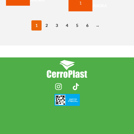
COMPRAR AHORA
1
2
3
4
5
6
→