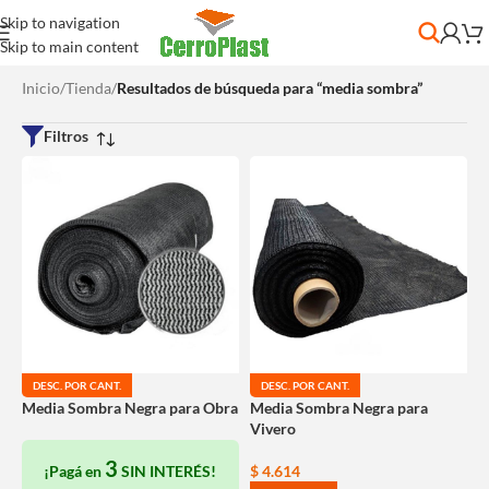
Skip to navigation
Skip to main content
Inicio
/
Tienda
/
Resultados de búsqueda para “media sombra”
Filtros
DESC. POR CANT.
DESC. POR CANT.
Media Sombra Negra para Obra
Media Sombra Negra para
Vivero
3
¡Pagá en
SIN INTERÉS!
$
4.614