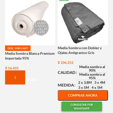
Media Sombra con Doblez y
DESC. POR CANT.
Ojales Antigranizo Gris
Media Sombra Blanca Premium
Importada 95%
$
106.252
Media sombra al
$
16.425
90%
CALIDAD
Media sombra al
95%
COMPRAR AHORA
2 x 3,8M
3 x 4M
MEDIDA
3 x 5M
4 x 5M
COMPRAR AHORA
CONSULTAR POR
WHATSAPP