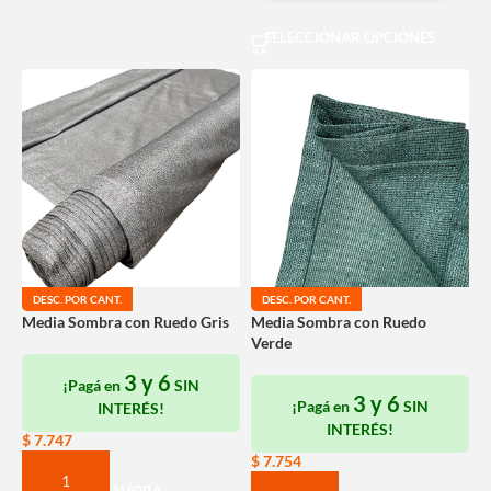
SELECCIONAR OPCIONES
DESC. POR CANT.
DESC. POR CANT.
Media Sombra con Ruedo Gris
Media Sombra con Ruedo
Verde
3 y 6
¡Pagá en
SIN
3 y 6
¡Pagá en
SIN
INTERÉS!
INTERÉS!
$
7.747
$
7.754
COMPRAR AHORA