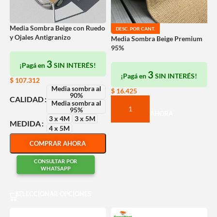
Media Sombra Beige con Ruedo
DESC. POR CANT.
y Ojales Antigranizo
Media Sombra Beige Premium
95%
3
¡Pagá en
SIN INTERÉS!
3
¡Pagá en
SIN INTERÉS!
$
107.312
Media sombra al
$
16.425
90%
CALIDAD
Media sombra al
95%
COMPRAR AHORA
3 x 4M
3 x 5M
MEDIDA
4 x 5M
COMPRAR AHORA
CONSULTAR POR
WHATSAPP
SELECCIONAR OPCIONES